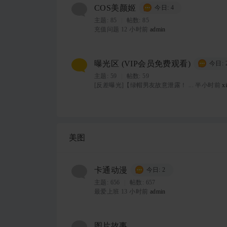
COS美颜姬
今日: 4
主题:
85
|
帖数: 85
充值问题
12 小时前
admin
曝光区 (VIP会员免费观看)
今日: 
主题:
59
|
帖数: 59
[反差曝光]【绿帽男友故意泄露！ ...
半小时前
x
美图
卡通动漫
今日: 2
主题:
656
|
帖数: 657
最爱上班
13 小时前
admin
图片故事