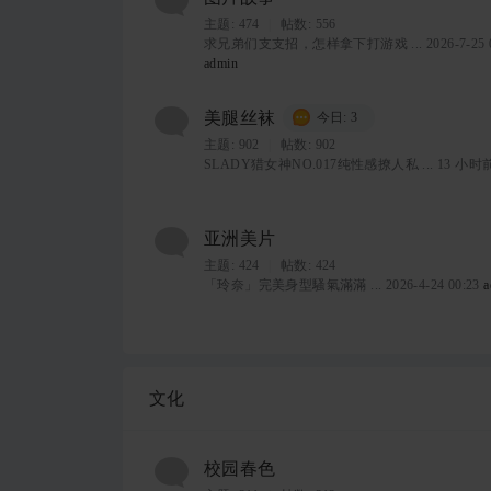
主题:
474
|
帖数: 556
求兄弟们支支招，怎样拿下打游戏 ...
2026-7-25 
admin
美腿丝袜
今日: 3
主题:
902
|
帖数: 902
SLADY猎女神NO.017纯性感撩人私 ...
13 小时
亚洲美片
主题:
424
|
帖数: 424
「玲奈」完美身型騷氣滿滿 ...
2026-4-24 00:23
a
文化
校园春色