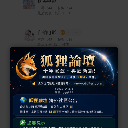
欧美电影
主题:
344
|
帖数: 344
最后发表:
昨天 00:13
自拍电影
今日: 4
主题:
809
|
帖数: 816
最后发表:
12 小时前
野外电影
主题:
96
|
帖数: 96
最后发表: 2026-6-6 01:01
国产电影
今日: 4
主题:
747
|
帖数: 748
最后发表:
12 小时前