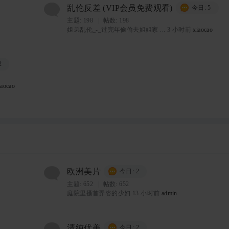
乱伦反差 (VIP会员免费观看)
今日: 5
主题:
198
|
帖数: 198
姐弟乱伦_-_过完年偷偷去姐姐家 ...
3 小时前
xiaocao
2
iaocao
欧洲美片
今日: 2
主题:
652
|
帖数: 652
庭院里搔首弄姿的少妇
13 小时前
admin
清纯优美
今日: 2