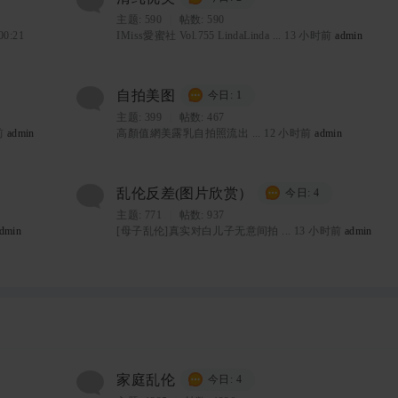
主题:
590
|
帖数: 590
00:21
IMiss愛蜜社 Vol.755 LindaLinda ...
13 小时前
admin
自拍美图
今日: 1
主题:
399
|
帖数: 467
前
admin
高顏值網美露乳自拍照流出 ...
12 小时前
admin
乱伦反差(图片欣赏）
今日: 4
主题:
771
|
帖数: 937
dmin
[母子乱伦]真实对白儿子无意间拍 ...
13 小时前
admin
家庭乱伦
今日: 4