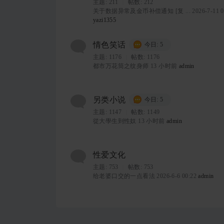
主题:
211
|
帖数: 212
关于数据异常及金币补偿通知 [复 ...
2026-7-11 0
yazi1355
情色笑话
今日: 5
主题:
1176
|
帖数: 1176
都市万花筒之纹身师
13 小时前
admin
另类小说
今日: 5
主题:
1147
|
帖数: 1149
從大學生到性奴
13 小时前
admin
性爱文化
主题:
753
|
帖数: 753
给老婆口交的一点看法
2026-6-6 00:22
admin