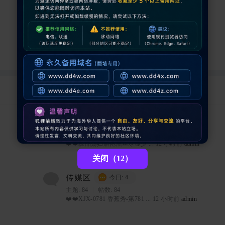
国产区
今日: 4
主题:
84
|
帖数: 84
❤️❤️极品荡妇旗袍黑丝尽显少 ...
12 小时前
admin
关闭（11）
传媒区
今日: 4
主题:
84
|
帖数: 84
❤️❤️XJX-0781 香蕉秀-第781 ...
12 小时前
admin