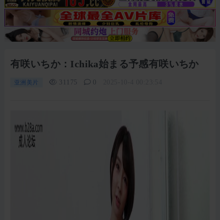
有咲いちか：Ichika始まる予感有咲いちか
31175
0
2025-10-4 00:23:54
亚洲美片